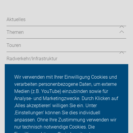
Aktuelles
Themen
Touren
Radverkehr/Infrastruktur
Codierung
Wir verwenden mit Ihrer Einwilligung Cookies und
verarbeiten personenbezogene Daten, um externe
ADFC Haan
Medien (z.B. YouTube) einzubinden sowie für
Analyse- und Marketingzwecke. Durch Klicken auf
Sei dabei
‚Alles akzeptieren‘ willigen Sie ein. Unter
Presse
‚Einstellungen‘ können Sie dies individuell
anpassen. Ohne Ihre Zustimmung verwenden wir
Login
nur technisch notwendige Cookies. Die