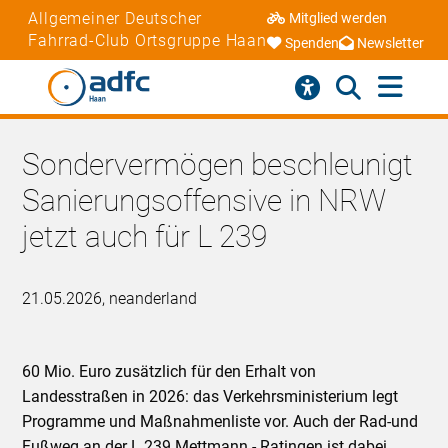
Allgemeiner Deutscher
Mitglied werden
Fahrrad-Club Ortsgruppe Haan
Spenden
Newsletter
Sondervermögen beschleunigt
Sanierungsoffensive in NRW
jetzt auch für L 239
21.05.2026, neanderland
60 Mio. Euro zusätzlich für den Erhalt von
Landesstraßen in 2026: das Verkehrsministerium legt
Programme und Maßnahmenliste vor. Auch der Rad-und
Fußweg an der L 239 Mettmann - Ratingen ist dabei.