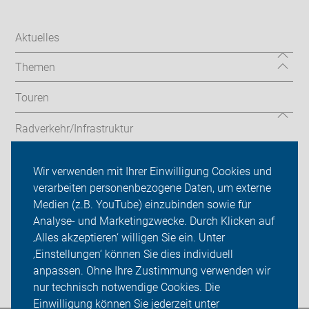
Aktuelles
Themen
Touren
Radverkehr/Infrastruktur
Codierung
Wir verwenden mit Ihrer Einwilligung Cookies und
verarbeiten personenbezogene Daten, um externe
ADFC Haan
Medien (z.B. YouTube) einzubinden sowie für
Analyse- und Marketingzwecke. Durch Klicken auf
Sei dabei
‚Alles akzeptieren‘ willigen Sie ein. Unter
Presse
‚Einstellungen‘ können Sie dies individuell
anpassen. Ohne Ihre Zustimmung verwenden wir
Login
nur technisch notwendige Cookies. Die
Einwilligung können Sie jederzeit unter