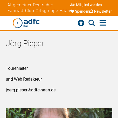
Allgemeiner Deutscher
Mitglied werden
Fahrrad-Club Ortsgruppe Haan
Spenden
Newsletter
Jörg Pieper
Tourenleiter
und Web Redakteur
joerg.pieper@adfc-haan.de