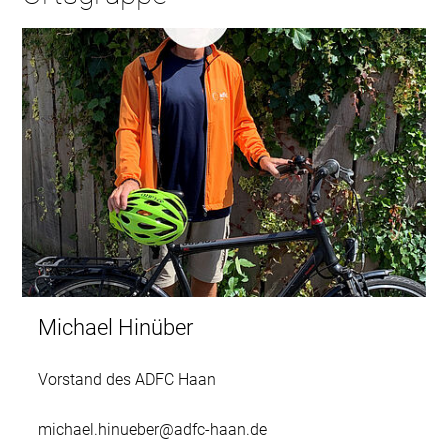
Michael Hinüber
Vorstand des ADFC Haan
michael.hinueber@adfc-haan.de