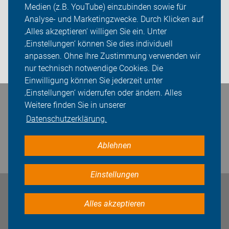
Medien (z.B. YouTube) einzubinden sowie für
Analyse- und Marketingzwecke. Durch Klicken auf
Sei dabei
‚Alles akzeptieren‘ willigen Sie ein. Unter
Presse
‚Einstellungen‘ können Sie dies individuell
anpassen. Ohne Ihre Zustimmung verwenden wir
Login
nur technisch notwendige Cookies. Die
Einwilligung können Sie jederzeit unter
‚Einstellungen‘ widerrufen oder ändern. Alles
Weitere finden Sie in unserer
Bleiben Sie in Kontakt
Datenschutzerklärung.
Ablehnen
Einstellungen
Impressum
Datenschutz
Cookie-Einstellungen
Alles akzeptieren